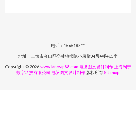
电话：1565183**
地址：上海市金山区亭林镇松隐小康路34号4楼465室
Copyright © 2026
www.lannvip88.com
电脑图文设计制作
上海澜宁
数字科技有限公司
电脑图文设计制作
版权所有
Sitemap