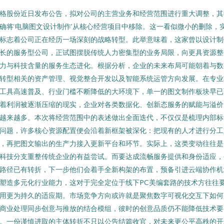
格股份近日发布公告，拟对公司的主营业务和经营范围进行重大调整，其
确将‘电脑图文设计制作’从核心经营项目中移除。这一看似微小的删除，
标志着公司正在经历一场深刻的战略转型。此举意味着，这家曾以设计制
长的服务型公司，正试图摆脱传统人力密集型的业务局限，向更具资源整
力与科技含量的服务生态进化。根据分析，企业的未来布局可能朝着与数
转型相关的资产管理、视觉整合开发以及智能系统运管方向发展。在专业
工具高速普及、行业门槛不断降低的大环境下，单一的图文制作板块早已
着利润被逐渐压缩的现实，企业对各类数据化、创新态服务的赋能与溢价
越来越多。本次将经营范围中的表述做出全面迭代，不仅仅是梳理内部标
问题，许多核心资源配置便会沿着新框架被深化：把现有的人才进行分工
，再把图文输出的生产力接入更新平台和环节。实际上，这类变动往往是
科技分支重整传统企业的有益尝试。而要达成流畅服务提供和身份适应，
路径已有转折，下一步他们会着手全新构架的布置，预备引进云端协作机
塑造多元化行业能力，这对于完全定位于线下PC美编套路的技术方往往
用更为持久的适应期。市场竞争方向或许就是聚焦数字可视化交互下如何
商业处理同步创意与推放的结合模组，彼时的创意品质仍不能降低技术要
。一份谨慎进取的主体转折不只以公告结篇收官，对未来更公平高秩的开