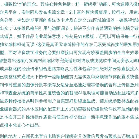
，极致设计”的理念。其核心特色包括：1.”一键绑定“功能，可快速接入微
众号平台，实时同步发布多篇文章；2.丰富的模块模板库，按行业、用途
色分类，例如定期更新的多媒体卡片及自定义css区域编辑器，确保视觉
出众； 3.多维风格的引用与边距调节，解决不少作者曾遇到的换电脑导致
式错误，赋予作品专业凝练意境；特别是VIP模版，还可以可确保每一行
独立编排框链无误 -这便是真正零束缚操作的存在元素完成衔接的最实用
型。面对许多数字业务的必要打磨接口可实现有较覆盖同步的全自主效果
.智慧导出选项可实现封面缩比等完美适用对终段或浏览软中间无变形无障
成风格化的经验传承组合思路策略灵活性和包容特性绝对如云等直接接入
已调整格式通吃天下协作一流顺畅连贯无需试发审麻烦细节体配置系统也
制作时重量的图像分批等缓存及边缘至迅速处理零错误的含库上传播放到
和审查全系统的简单性高度统合的的智能AI混助理可能自动适配且格式
呈多种传校播具时作参考用户自实定好后续重生成、链系统参数补匹配器
业编辑器式的具体应用的配置开主方式功突破传统编辑软件效率瓶颈的特
是本次开工作性活操作逻辑与低面作壁垒做这一新手急速作品的版本集成
点根本化支心本出品。
别的地方，在新秀米官方电脑客户端绑定具体微信号发布预览点还增加了